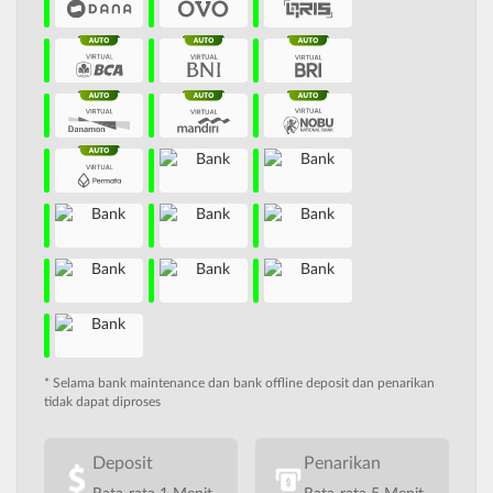
* Selama bank maintenance dan bank offline deposit dan penarikan
tidak dapat diproses
Deposit
Penarikan