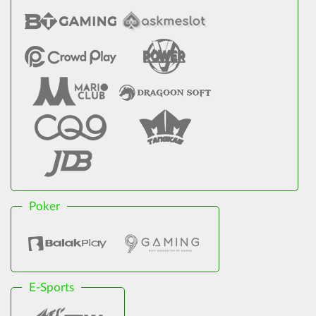
Poker
E-Sports