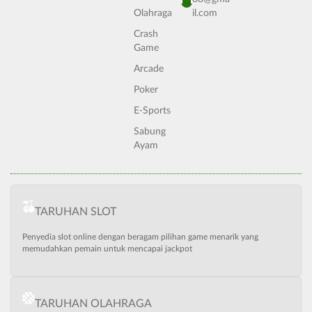
Olahraga
il.com
Crash
Game
Arcade
Poker
E-Sports
Sabung
Ayam
TARUHAN SLOT
Penyedia slot online dengan beragam pilihan game menarik yang
memudahkan pemain untuk mencapai jackpot
TARUHAN OLAHRAGA