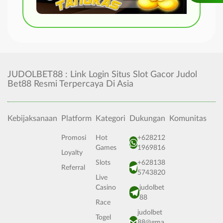
JUDOLBET88 : Link Login Situs Slot Gacor Judol
Bet88 Resmi Terpercaya Di Asia
Kebijaksanaan
Platform
Kategori
Dukungan
Komunitas
Promosi
Hot
+628212
Games
1969816
Loyalty
Slots
+628138
Referral
5743820
Live
Casino
judolbet
88
Race
judolbet
Togel
88@gma