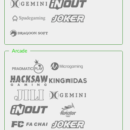
Arcade