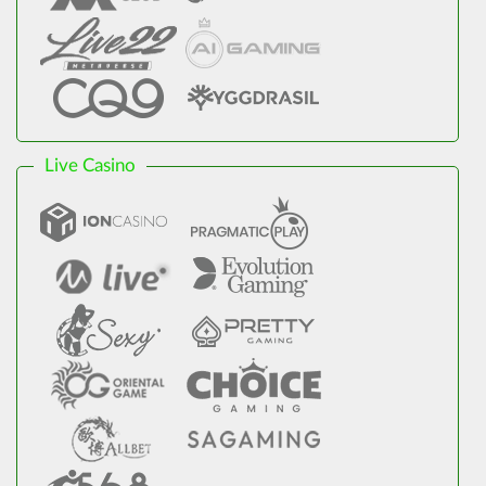
Live Casino