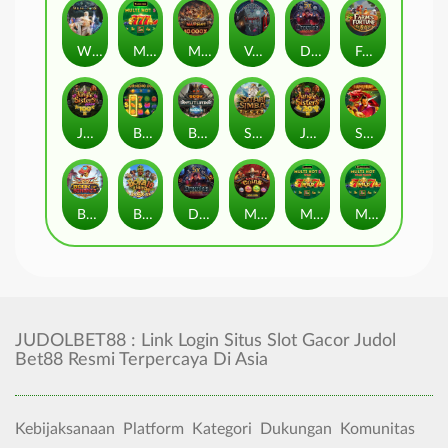
Wild & Gods
MultiHot5
Mad Slot
Vampires
Dracula's Fortune
Farm's Fortune
Jungle Sisters Deluxe
Burning Ice
Book of Futuria
Safari Simba
Jungle Sisters
Samurai
Book Of Bonanza
Boka Jamba 10
Dracula's Fortune Halloween Edition
Mariachi Coins
Multi Hot 5 Wild
Multi Hot Wild Ways
JUDOLBET88 : Link Login Situs Slot Gacor Judol
Bet88 Resmi Terpercaya Di Asia
Kebijaksanaan
Platform
Kategori
Dukungan
Komunitas