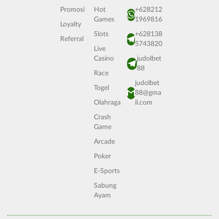
Promosi
Hot
+628212
Games
1969816
Loyalty
Slots
+628138
Referral
5743820
Live
Casino
judolbet
88
Race
judolbet
Togel
88@gma
Olahraga
il.com
Crash
Game
Arcade
Poker
E-Sports
Sabung
Ayam