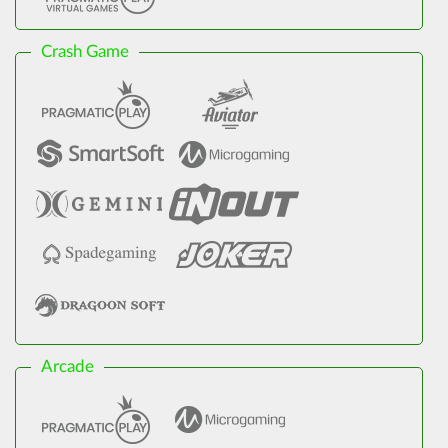
Crash Game
Arcade