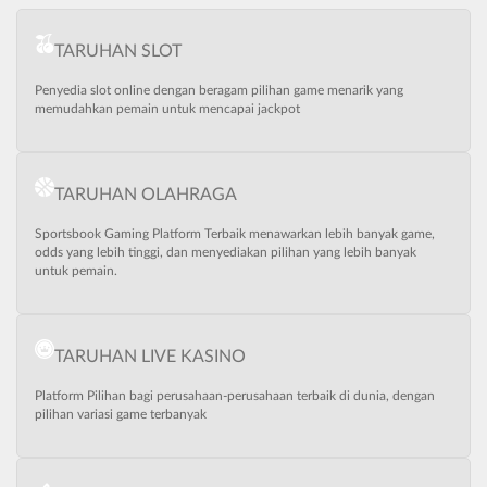
TARUHAN SLOT
Penyedia slot online dengan beragam pilihan game menarik yang
memudahkan pemain untuk mencapai jackpot
TARUHAN OLAHRAGA
Sportsbook Gaming Platform Terbaik menawarkan lebih banyak game,
odds yang lebih tinggi, dan menyediakan pilihan yang lebih banyak
untuk pemain.
TARUHAN LIVE KASINO
Platform Pilihan bagi perusahaan-perusahaan terbaik di dunia, dengan
pilihan variasi game terbanyak