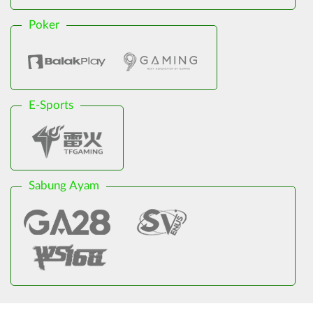
Poker
E-Sports
Sabung Ayam