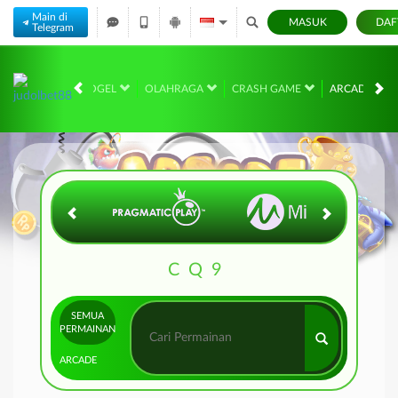
Main di
MASUK
DAF
Telegram
RACE
TOGEL
OLAHRAGA
CRASH GAME
ARCADE
CQ9
SEMUA
PERMAINAN
ARCADE