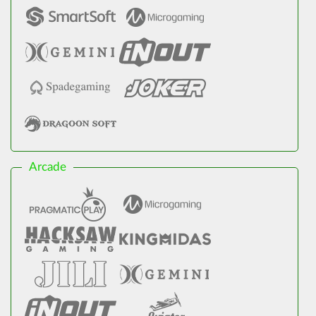
Arcade