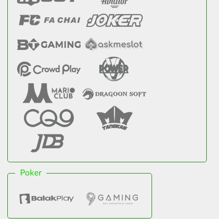
Poker