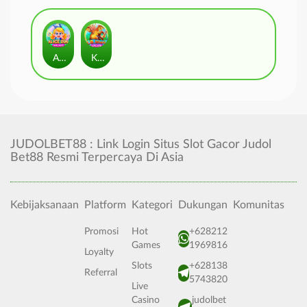
Alice Run
K.O. Island
JUDOLBET88 : Link Login Situs Slot Gacor Judol
Bet88 Resmi Terpercaya Di Asia
Kebijaksanaan
Platform
Kategori
Dukungan
Komunitas
Promosi
Hot
+628212
Games
1969816
Loyalty
Slots
+628138
Referral
5743820
Live
Casino
judolbet