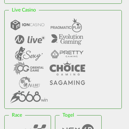
Live Casino
Race
Togel