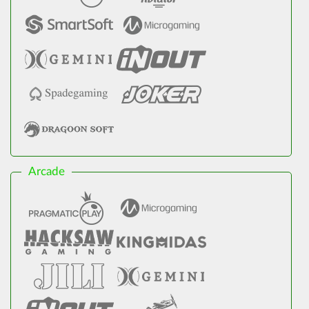
Arcade