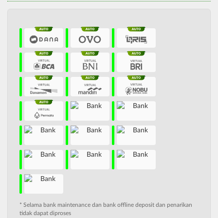
* Selama bank maintenance dan bank offline deposit dan penarikan
tidak dapat diproses