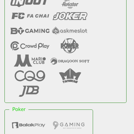
Poker