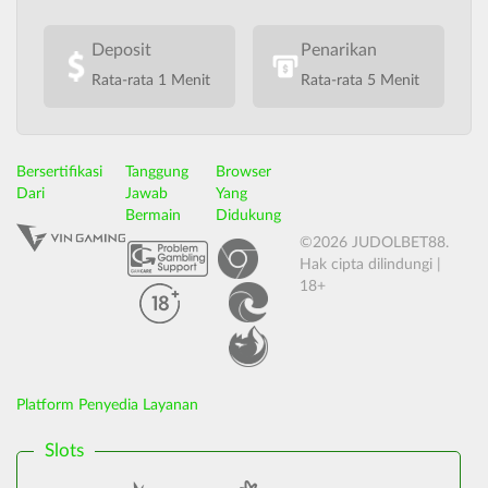
Deposit
Penarikan
Rata-rata 1 Menit
Rata-rata 5 Menit
Bersertifikasi
Tanggung
Browser
Dari
Jawab
Yang
Bermain
Didukung
©2026 JUDOLBET88.
Hak cipta dilindungi |
18+
Platform Penyedia Layanan
Slots