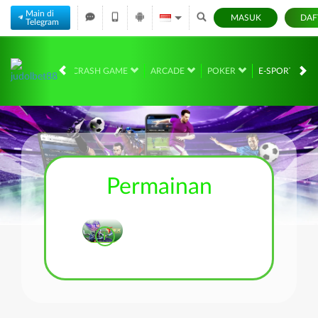
Main di
MASUK
DAF
Telegram
OLAHRAGA
CRASH GAME
ARCADE
POKER
E-SPORTS
Permainan
i