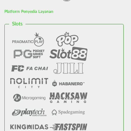
Platform Penyedia Layanan
Slots