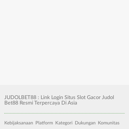
JUDOLBET88 : Link Login Situs Slot Gacor Judol
Bet88 Resmi Terpercaya Di Asia
Kebijaksanaan
Platform
Kategori
Dukungan
Komunitas