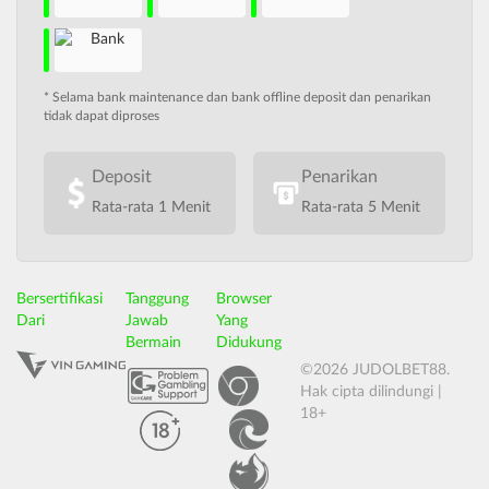
* Selama bank maintenance dan bank offline deposit dan penarikan
tidak dapat diproses
Deposit
Penarikan
Rata-rata 1 Menit
Rata-rata 5 Menit
Bersertifikasi
Tanggung
Browser
Dari
Jawab
Yang
Bermain
Didukung
©2026 JUDOLBET88.
Hak cipta dilindungi |
18+