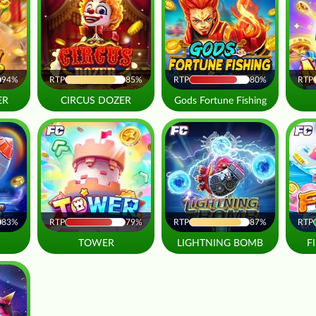
94%
RTP
85%
RTP
80%
RTP
ER
CIRCUS DOZER
Gods Fortune Fishing
83%
RTP
79%
RTP
87%
RTP
TOWER
LIGHTNING BOMB
F