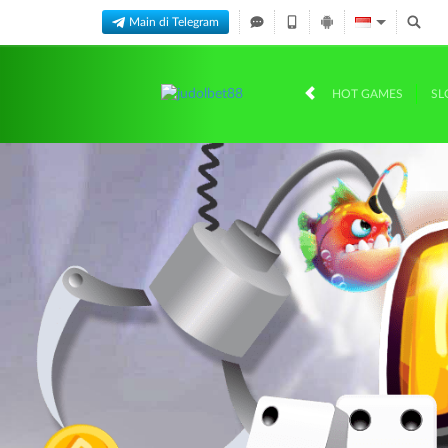
Main di Telegram
HOT GAMES
SL