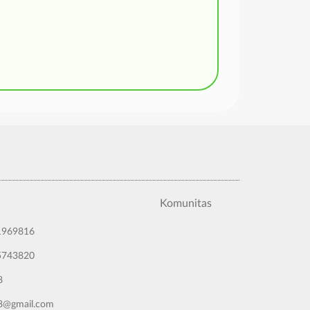
Komunitas
1969816
5743820
8
88@gmail.com