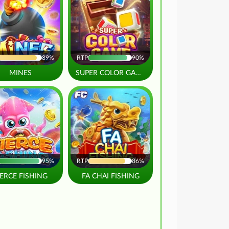
89%
RTP
90%
MINES
SUPER COLOR GAME
95%
RTP
86%
IERCE FISHING
FA CHAI FISHING