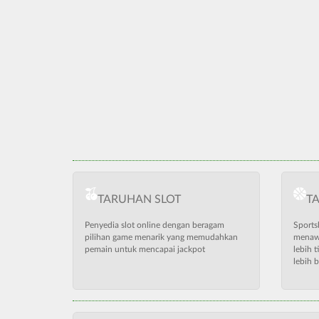
TARUHAN SLOT
T
Penyedia slot online dengan beragam
Sports
pilihan game menarik yang memudahkan
menawa
pemain untuk mencapai jackpot
lebih 
lebih 