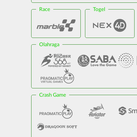
Race
Togel
Olahraga
Crash Game